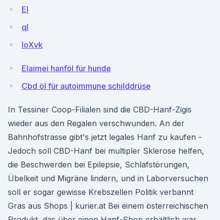
EI
ql
loXvk
Elaimei hanföl für hunde
Cbd öl für autoimmune schilddrüse
In Tessiner Coop-Filialen sind die CBD-Hanf-Zigis
wieder aus den Regalen verschwunden. An der
Bahnhofstrasse gibt's jetzt legales Hanf zu kaufen -
Jedoch soll CBD-Hanf bei multipler Sklerose helfen,
die Beschwerden bei Epilepsie, Schlafstörungen,
Übelkeit und Migräne lindern, und in Laborversuchen
soll er sogar gewisse Krebszellen Politik verbannt
Gras aus Shops | kurier.at Bei einem österreichischen
Produkt, das über einen Hanf-Shop erhältlich war,