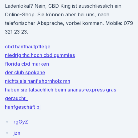
Ladenlokal? Nein, CBD King ist ausschliesslich ein
Online-Shop. Sie können aber bei uns, nach
telefonischer Absprache, vorbei kommen. Mobile: 079
321 23 23.
cbd hanfhautpflege
niedrig thc hoch cbd gummies
florida cbd marken
der club spokane
nichts als hanf ahornholz mn
haben sie tatsächlich beim ananas-express gras
geraucht_
hanfgeschäft pl
rgGyZ
jzn